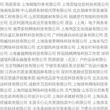
司
周易算命
上海铭敬印务有限公司
上海雷锰信息科技有限公司
海南电影网
中山易税务财税代理有限公司
北京易峰华美装修装
饰工程有限公司
山东双能建材有限公司
福建悠竹智能科技有限
公司
北京利源鸿业农业开发有限公司
谨远（上海）电子商务有
限公司
湘潭多乾网络科技有限公司
上海鸿苏文化传媒有限公司
邢台鉴亿新材料科技有限公司
广州铨菱自动化设备有限公司
昆
明臧培科技有限公司
上海燕雀誉网络科技有限公司
上海未鸟巴
巴网络科技有限公司
北京骏民科技有限公司
上海尖叶科技有限
公司
上海趣越网络科技有限公司
怀远隋枫网络科技工作室
深圳
盛瑞利通金融服务有限公司
熙祺探游（北京）户外运动有限公
司
北京翔佩科技有限公司
宁德市蕉城区蕉北苏毅广告设计服务
部
江西水艺喷泉灌溉园林有限公司
深圳市惠顺佳贸易有限公司
张店荣盛开锁服务部
福州优品壹号信息科技有限公司
北京吉锐
达科技有限公司
成都市万息科技有限公司
上海猎奇网络科技有
限公司
上海闰骏蓝网络科技有限公司
天气预报
山东百分百教育
信息咨询有限公司临沂分公司
上海好卓建材有限公司
上海辰磊
祥服装有限公司
太原天心公共资源拍卖中心有限公司
上海浪戈
信息科技有限公司
大连鼎创科技开发有限公司
乃爱企业管理咨