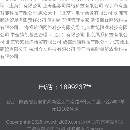
询（上海）有限公司
上海桨潋司网络科技有限公司
深圳市有鱼
智能科技有限公司
惠众天下（北京）电子商务有限公司
株洲市
新达贸易有限责任公司
智能的车辆管理专家
武汉新优网络科技
有限公司
上海祥玖润网络科技有限公司
北京世纪恒睿科技有限
公司
中金镜凯基金管理（北京）有限公司
北京凤系科技有限公
司
北京安艺迪洋商贸有限公司
成都蝠猫科技有限公司
北京诚玉
商贸有限公司
杭州会友科技有限公司
天门市每时每鲜农业科技
有限公司
电话：1899237**
地址：陕西省西安市高新区太白南路8号太白里小区A幢1单
元11102号房
Copyright © 2026
www.hjzl029.com
冰柜
西安市惠家制冷
工程有限公司
冰柜
版权所有
Sitemap